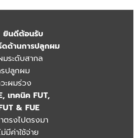
ยินดีต้อนรับ
ร์ดด้านการปลูกผม
ผมระดับสากล
การปลูกผม
าวะผมร่วง
E,
เทคนิค FUT,
 FUT & FUE
าคาตรงไปตรงมา
่มีค่าใช้จ่าย