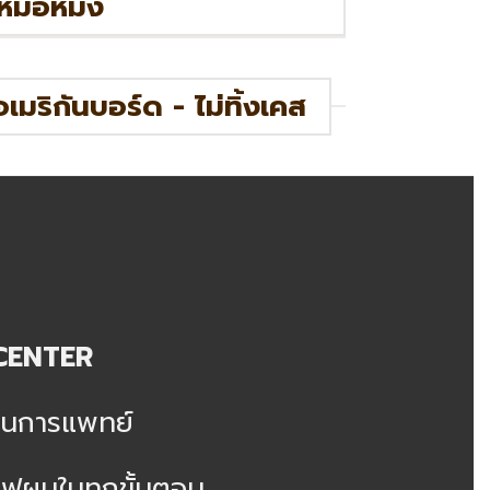
หมอหมิง
มริกันบอร์ด - ไม่ทิ้งเคส
CENTER
านการแพทย์
ฟผมในทุกขั้นตอน