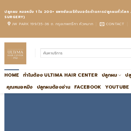
Skip
to
ปลูกผม หมอหมิง 1 ใน 200+ แพทย์อเมริกันบอร์ดด้านการปลูกผมทั
content
SURGERY)
JW PARK 199/35-36 ถ. กรุงเทพกรีฑา หัวหมาก
CONTACT
HOME
ทำไมต้อง ULTIMA HAIR CENTER
ปลูกผม
ปล
คุณหมอหมิง
ปลูกผมต้องอ่าน
FACEBOOK
YOUTUBE