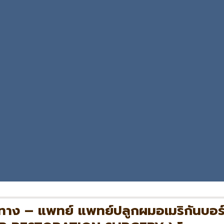
ทาง – แพทย์ แพทย์ปลูกผมอเมริกันบ