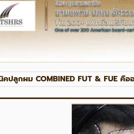
นิคปลูกผม COMBINED FUT & FUE คืออ