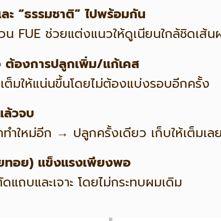
 และ “ธรรมชาติ” ไปพร้อมกัน
่วน FUE ช่วยแต่งแนวให้ดูเนียนใกล้ชิดเส้น
อ ต้องการปลูกเพิ่ม/แก้เคส
็มให้แน่นขึ้นโดยไม่ต้องแบ่งรอบอีกครั้ง
แล้วจบ
ทำใหม่อีก → ปลูกครั้งเดียว เก็บให้เต็มเล
้ายทอย) แข็งแรงเพียงพอ
บบตัดแถบและเจาะ โดยไม่กระทบผมเดิม