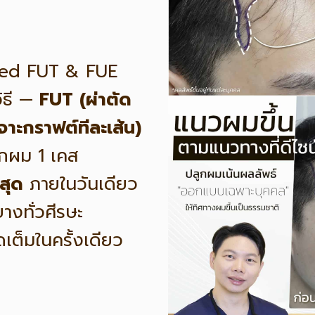
ned FUT & FUE
ิธี —
FUT (ผ่าตัด
จาะกราฟต์ทีละเส้น)
กผม 1 เคส
สุด
ภายในวันเดียว
บางทั่วศีรษะ
เต็มในครั้งเดียว