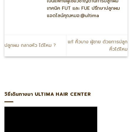
เป็นแพทย์ผู้เชี่ยวชาญด้านการปลูกผม
เทคนิค FUT และ FUE ปรึกษาปลูกผม
แอดไลน์คุณหมอ:@ultima
แก้ คิ้วบาง ผู้ชาย ด้วยการปลูก
ปลูกผม กลางหัว ได้ไหม ?
คิ้วได้ไหม
tima แพทย์ผู้เชี่ยวชาญด้านการปลูกถ่ายรากผมโดยตรงรับรองโดย
วิธีเดินทางมา ULTIMA HAIR CENTER