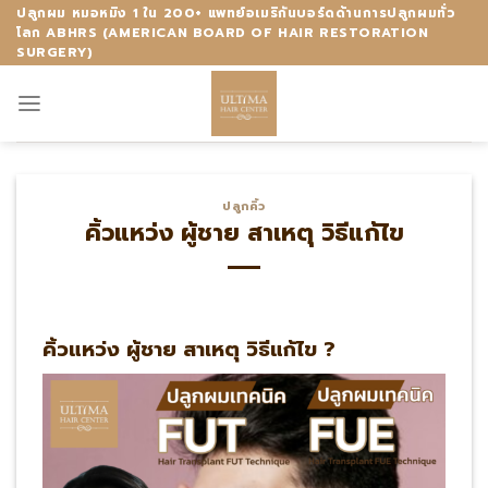
Skip
ปลูกผม หมอหมิง 1 ใน 200+ แพทย์อเมริกันบอร์ดด้านการปลูกผมทั่ว
โลก ABHRS (AMERICAN BOARD OF HAIR RESTORATION
to
SURGERY)
content
ปลูกคิ้ว
คิ้วแหว่ง ผู้ชาย สาเหตุ วิธีแก้ไข
คิ้วแหว่ง ผู้ชาย สาเหตุ วิธีแก้ไข ?