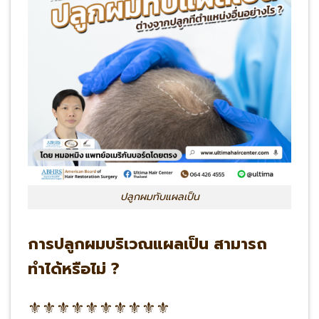
ปลูกผมทับแผลเป็น
การปลูกผมบริเวณแผลเป็น สามารถ
ทำได้หรือไม่ ?
⚜⚜⚜⚜⚜⚜⚜⚜⚜⚜