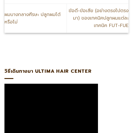
ข้อดี-ข้อเสีย (อย่างตรงไปตรง
ผมบางกลางศีรษะ ปลูกผมได้
มา) ของเทคนิคปลูกผมแต่ละ
หรือไม่
เทคนิค FUT-FUE
หมอหมิง แอดไลน์:@ultima แพทย์ผู้เชี่ยวชาญด้านการปลูกถ่าย
วิธีเดินทางมา ULTIMA HAIR CENTER