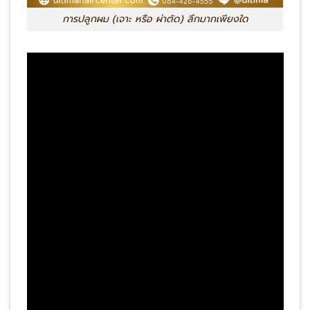
การปลูกผม (เจาะ หรือ ผ่าตัด) ลึกมากเพียงใด