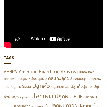
TAGS
fue
ABHRS
American Board
fut
ISHRS
ultima hair
คลินิกปลูกผม
การดูแลหลังปลูกผม
center
คลินิกปลูกผมกรุงเทพ
ปลูกคิ้ว
ปลูกคิ้วผู้ชาย
ปลูก
ปลูกคิ้วถาวร
คลินิกปลูกผมไกล้ฉัน
ปลูกผม
ปลูกผม FUE
ปลูกผม
คิ้วผู้หญิง
ปลูกจอน
ปลูกผมถาวร
ปลูกผมทับ
FUT
ปลูกผมครั้งที่ 2
ปลูกผมซ้ำ