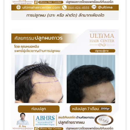
การปลูกผม (เจาะ หรือ ผ่าตัด) ลึกมากเพียงใด