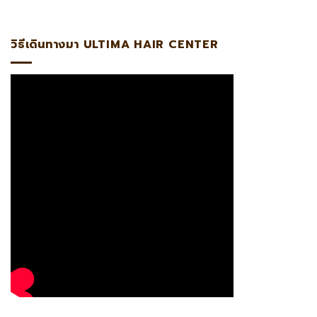
ง แอดไลน์:@ultima แพทย์ผู้เชี่ยวชาญด้านการปลูกถ่ายรากผมโด
วิธีเดินทางมา ULTIMA HAIR CENTER