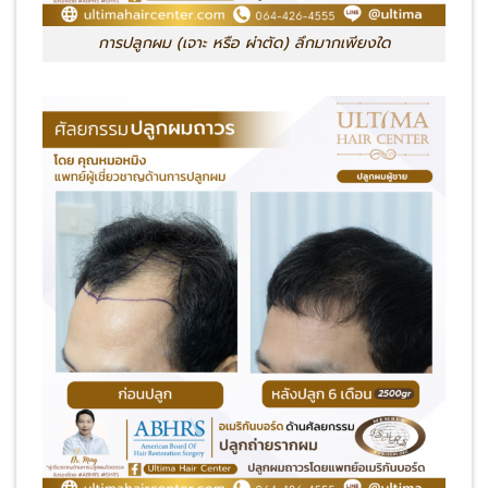
การปลูกผม (เจาะ หรือ ผ่าตัด) ลึกมากเพียงใด