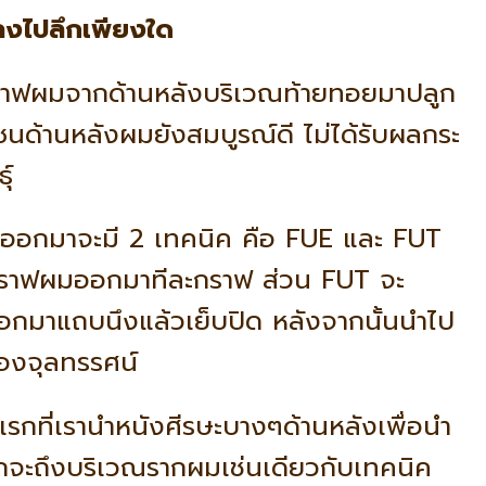
ลงไปลึกเพียงใด
ราฟผมจากด้านหลังบริเวณท้ายทอยมาปลูก
ซนด้านหลังผมยังสมบูรณ์ดี ไม่ได้รับผลกระ
์
ออกมาจะมี 2 เทคนิค คือ FUE และ FUT
ำกราฟผมออกมาทีละกราฟ ส่วน FUT จะ
อกมาแถบนึงแล้วเย็บปิด หลังจากนั้นนำไป
องจุลทรรศน์
รกที่เรานำหนังศีรษะบางๆด้านหลังเพื่อนำ
จะถึงบริเวณรากผมเช่นเดียวกับเทคนิค