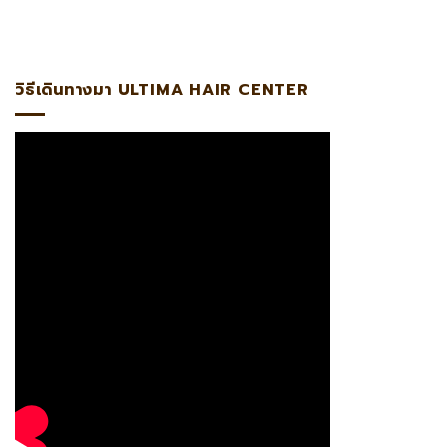
อดไลน์:@ultima แพทย์ผู้เชี่ยวชาญด้านการปลูกถ่ายรากผมโดยต
วิธีเดินทางมา ULTIMA HAIR CENTER