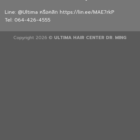
Line:
@Ultima
หรือคลิก
https://lin.ee/MAE7rkP
Tel:
064-426-4555
Copyright 2026 ©
ULTIMA HAIR CENTER DR. MING