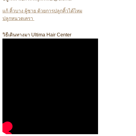
แก้ คิ้วบาง ผู้ชาย ด้วยการปลูกคิ้วได้ไหม
ปลูกหนวดเครา
ผู้เชี่ยวชาญด้านการปลูกถ่ายรากผมโดยตรงรับรองโดย #ABHRS
วิธีเดินทางมา Ultima Hair Center