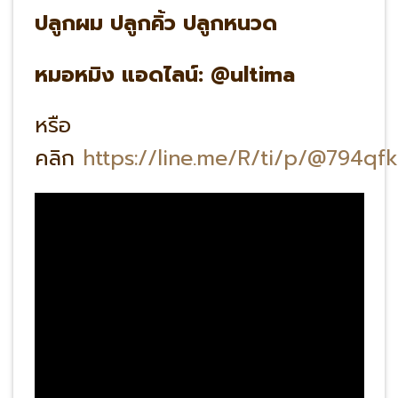
ปลูกผม ปลูกคิ้ว ปลูกหนวด
หมอหมิง แอดไลน์: @ultima
หรือ
คลิก
https://line.me/R/ti/p/@794qf