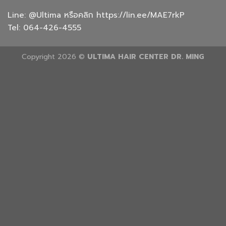
Line:
@Ultima
หรือคลิก
https://lin.ee/MAE7rkP
Tel:
064-426-4555
Copyright 2026 ©
ULTIMA HAIR CENTER DR. MING