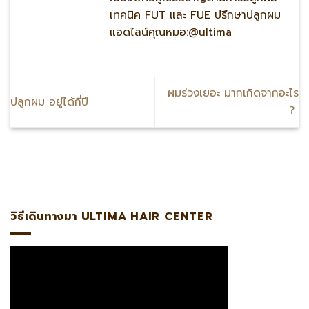
เทคนิค FUT และ FUE ปรึกษาปลูกผม
แอดไลน์คุณหมอ:@ultima
ผมร่วงเยอะ มากเกิดจากอะไร
ปลูกผม อยู่ได้กี่ปี
?
ดไลน์:@ultima แพทย์ผู้เชี่ยวชาญด้านการปลูกถ่ายรากผมโดยตร
วิธีเดินทางมา ULTIMA HAIR CENTER