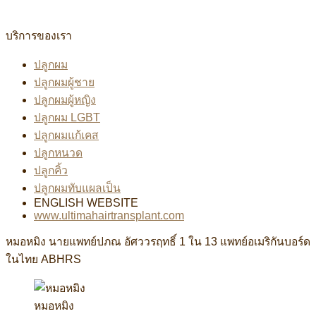
บริการของเรา
ปลูกผม
ปลูกผมผู้ชาย
ปลูกผมผู้หญิง
ปลูกผม LGBT
ปลูกผมแก้เคส
ปลูกหนวด
ปลูกคิ้ว
ปลูกผมทับแผลเป็น
ENGLISH WEBSITE
www.ultimahairtransplant.com
หมอหมิง นายแพทย์ปภณ อัศววรฤทธิ์ 1 ใน 13 แพทย์อเมริกันบอร์ด
ในไทย ABHRS
หมอหมิง