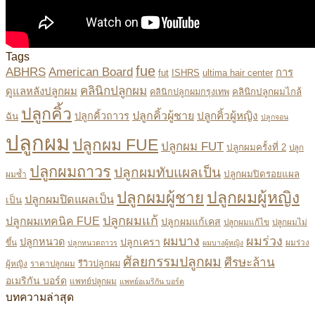
Tags
fue
ABHRS
American Board
การ
fut
ISHRS
ultima hair center
คลินิกปลูกผม
ดูแลหลังปลูกผม
คลินิกปลูกผมไกล้
คลินิกปลูกผมกรุงเทพ
ปลูกคิ้ว
ปลูกคิ้วผู้ชาย
ปลูกคิ้วผู้หญิง
ปลูกคิ้วถาวร
ฉัน
ปลูกจอน
ปลูกผม
ปลูกผม FUE
ปลูกผม FUT
ปลูกผมครั้งที่ 2
ปลูก
ปลูกผมถาวร
ปลูกผมทับแผลเป็น
ปลูกผมปิดรอยแผล
ผมซ้ำ
ปลูกผมผู้หญิง
ปลูกผมผู้ชาย
ปลูกผมปิดแผลเป็น
เป็น
ปลูกผมแก้
ปลูกผมเทคนิค FUE
ปลูกผมแก้เคส
ปลูกผมแก้ไข
ปลูกผมไม่
ผมบาง
ผมร่วง
ปลูกหนวด
ปลูกเครา
ขึ้น
ผมร่วง
ปลูกหนวดถาวร
ผมบางผู้หญิง
ศัลยกรรมปลูกผม
ศีรษะล้าน
ผู้หญิง
ราคาปลูกผม
รีวิวปลูกผม
อเมริกัน บอร์ด
แพทย์ปลูกผม
แพทย์อเมริกัน บอร์ด
บทความล่าสุด