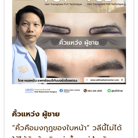
คิ้วแหว่ง ผู้ชาย
“คิ้วคือมงกุฎของใบหน้า” วลีนี้ไม่ได้