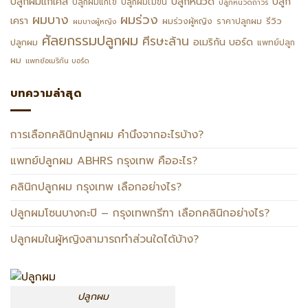
ปลูกหนวด
ปลูกผมแก้เคส
ปลูก
ปลูกผมแก้ไข
ปลูกผมไม่ขึ้น
ปลูกหนวดถาวร
ผมร่วง
ผมบาง
เครา
รีวิว
ผมร่วงผู้หญิง
ราคาปลูกผม
ผมบางผู้หญิง
ศัลยกรรมปลูกผม
ศีรษะล้าน
อเมริกัน บอร์ด
ปลูกผม
แพทย์ปลูก
ผม
แพทย์อเมริกัน บอร์ด
บทความล่าสุด
การเลือกคลินิกปลูกผม คำนึงจากอะไรบ้าง?
แพทย์ปลูกผม ABHRS กรุงเทพ คืออะไร?
คลินิกปลูกผม กรุงเทพ เลือกอย่างไร?
ปลูกผมโซนบางกะปิ – กรุงเทพกรีฑา เลือกคลินิกอย่างไร?
ปลูกผมในผู้หญิงสามารถทำส่วนใดได้บ้าง?
ปลูกผม