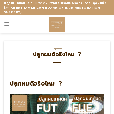
Skip
ปลูกผม หมอหมิง 1 ใน 200+ แพทย์อเมริกันบอร์ดด้านการปลูกผมทั่ว
โลก ABHRS (AMERICAN BOARD OF HAIR RESTORATION
to
SURGERY)
content
ปลูกผม
ปลูกผมดีจริงไหม ?
ปลูกผมดีจริงไหม ?