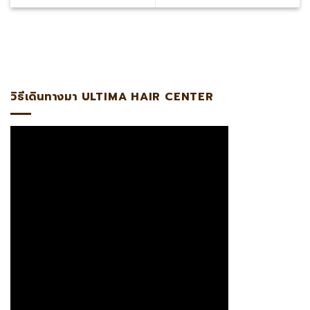
หมิง แอดไลน์:@ultima แพทย์ผู้เชี่ยวชาญด้านการปลูกถ่ายราก
วิธีเดินทางมา ULTIMA HAIR CENTER