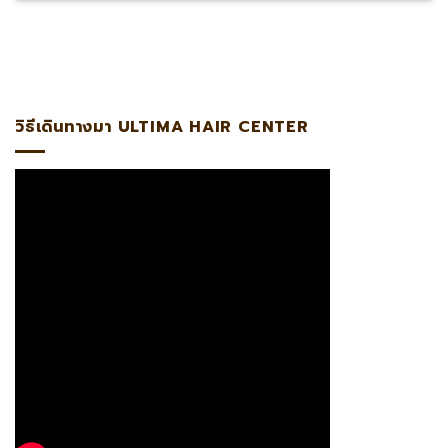
ง แอดไลน์:@ultima แพทย์ผู้เชี่ยวชาญด้านการปลูกถ่ายรากผมโด
วิธีเดินทางมา ULTIMA HAIR CENTER