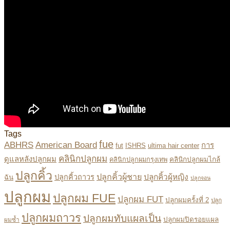
Tags
fue
ABHRS
American Board
การ
fut
ISHRS
ultima hair center
คลินิกปลูกผม
ดูแลหลังปลูกผม
คลินิกปลูกผมไกล้
คลินิกปลูกผมกรุงเทพ
ปลูกคิ้ว
ปลูกคิ้วผู้ชาย
ปลูกคิ้วผู้หญิง
ปลูกคิ้วถาวร
ฉัน
ปลูกจอน
ปลูกผม
ปลูกผม FUE
ปลูกผม FUT
ปลูกผมครั้งที่ 2
ปลูก
ปลูกผมถาวร
ปลูกผมทับแผลเป็น
ปลูกผมปิดรอยแผล
ผมซ้ำ