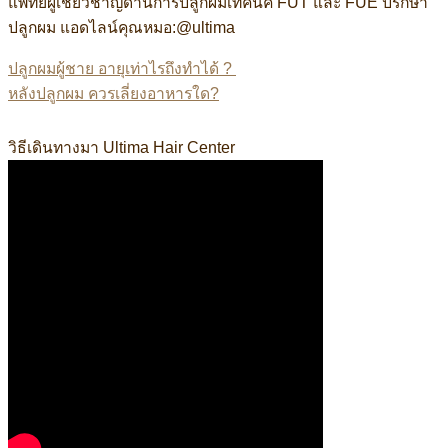
แพทย์ผู้เชี่ยวชาญด้านการปลูกผมเทคนิค FUT และ FUE ปรึกษา
ปลูกผม แอดไลน์คุณหมอ:@ultima
ปลูกผมผู้ชาย อายุเท่าไรถึงทำได้ ?
หลังปลูกผม ควรเลี่ยงอาหารใด?
มอหมิง แอดไลน์:@ultima แพทย์ผู้เชี่ยวชาญด้านการปลูกถ่ายราก
วิธีเดินทางมา Ultima Hair Center