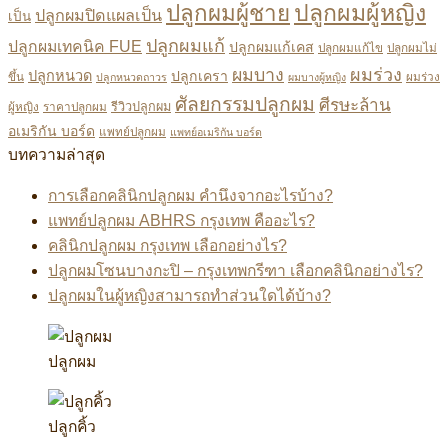
ปลูกผมผู้หญิง
ปลูกผมผู้ชาย
ปลูกผมปิดแผลเป็น
เป็น
ปลูกผมแก้
ปลูกผมเทคนิค FUE
ปลูกผมแก้เคส
ปลูกผมแก้ไข
ปลูกผมไม่
ผมบาง
ผมร่วง
ปลูกหนวด
ปลูกเครา
ขึ้น
ผมร่วง
ปลูกหนวดถาวร
ผมบางผู้หญิง
ศัลยกรรมปลูกผม
ศีรษะล้าน
ผู้หญิง
ราคาปลูกผม
รีวิวปลูกผม
อเมริกัน บอร์ด
แพทย์ปลูกผม
แพทย์อเมริกัน บอร์ด
บทความล่าสุด
การเลือกคลินิกปลูกผม คำนึงจากอะไรบ้าง?
แพทย์ปลูกผม ABHRS กรุงเทพ คืออะไร?
คลินิกปลูกผม กรุงเทพ เลือกอย่างไร?
ปลูกผมโซนบางกะปิ – กรุงเทพกรีฑา เลือกคลินิกอย่างไร?
ปลูกผมในผู้หญิงสามารถทำส่วนใดได้บ้าง?
ปลูกผม
ปลูกคิ้ว