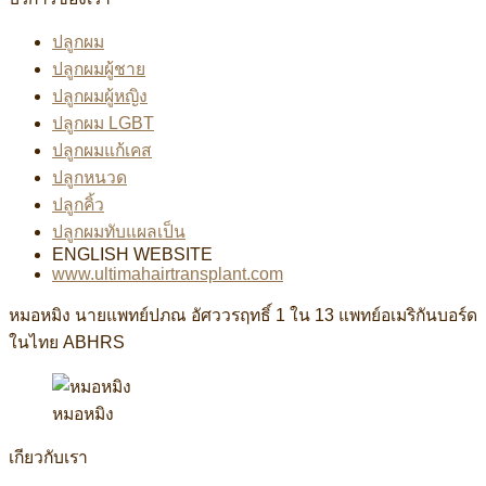
ปลูกผม
ปลูกผมผู้ชาย
ปลูกผมผู้หญิง
ปลูกผม LGBT
ปลูกผมแก้เคส
ปลูกหนวด
ปลูกคิ้ว
ปลูกผมทับแผลเป็น
ENGLISH WEBSITE
www.ultimahairtransplant.com
หมอหมิง นายแพทย์ปภณ อัศววรฤทธิ์ 1 ใน 13 แพทย์อเมริกันบอร์ด
ในไทย ABHRS
หมอหมิง
เกียวกับเรา