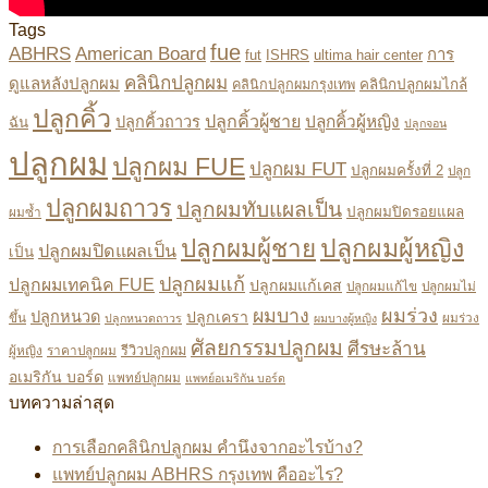
Tags
fue
ABHRS
American Board
การ
fut
ISHRS
ultima hair center
คลินิกปลูกผม
ดูแลหลังปลูกผม
คลินิกปลูกผมไกล้
คลินิกปลูกผมกรุงเทพ
ปลูกคิ้ว
ปลูกคิ้วผู้ชาย
ปลูกคิ้วผู้หญิง
ปลูกคิ้วถาวร
ฉัน
ปลูกจอน
ปลูกผม
ปลูกผม FUE
ปลูกผม FUT
ปลูกผมครั้งที่ 2
ปลูก
ปลูกผมถาวร
ปลูกผมทับแผลเป็น
ปลูกผมปิดรอยแผล
ผมซ้ำ
ปลูกผมผู้หญิง
ปลูกผมผู้ชาย
ปลูกผมปิดแผลเป็น
เป็น
ปลูกผมแก้
ปลูกผมเทคนิค FUE
ปลูกผมแก้เคส
ปลูกผมแก้ไข
ปลูกผมไม่
ผมบาง
ผมร่วง
ปลูกหนวด
ปลูกเครา
ขึ้น
ผมร่วง
ปลูกหนวดถาวร
ผมบางผู้หญิง
ศัลยกรรมปลูกผม
ศีรษะล้าน
ผู้หญิง
ราคาปลูกผม
รีวิวปลูกผม
อเมริกัน บอร์ด
แพทย์ปลูกผม
แพทย์อเมริกัน บอร์ด
บทความล่าสุด
การเลือกคลินิกปลูกผม คำนึงจากอะไรบ้าง?
แพทย์ปลูกผม ABHRS กรุงเทพ คืออะไร?