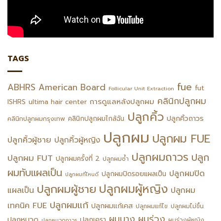
TAGS
fue
ABHRS
American Board
fut
Follicular Unit Extraction
คลินิกปลูกผม
การดูแลหลังปลูกผม
ISHRS
ultima hair center
ปลูกคิ้ว
ปลูกคิ้วถาวร
คลินิกปลูกผมไกล้ฉัน
คลินิกปลูกผมกรุงเทพ
ปลูกผม
ปลูกผม FUE
ปลูกคิ้วผู้ชาย
ปลูกคิ้วผู้หญิง
ปลูกผมถาวร
ปลูก
ปลูกผม FUT
ปลูกผมครั้งที่ 2
ปลูกผมซ้ำ
ผมทับแผลเป็น
ปลูกผมปิด
ปลูกผมปิดรอยแผลเป็น
ปลูกผมที่ไหนดี
ปลูกผมผู้หญิง
ปลูกผมผู้ชาย
แผลเป็น
ปลูกผม
ปลูกผมแก้
เทคนิค FUE
ปลูกผมแก้เคส
ปลูกผมแก้ไข
ปลูกผมไม่ขึ้น
ผมร่วง
ผมบาง
ปลูกหนวด
ปลูกเครา
ผมร่วงผู้หญิง
ปลูกหนวดถาวร