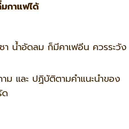
่มกาแฟได้
่น ชา น้ำอัดลม ก็มีคาเฟอีน ควรระวัง
าม และ ปฏิบัติตามคำแนะนำของ
ัด