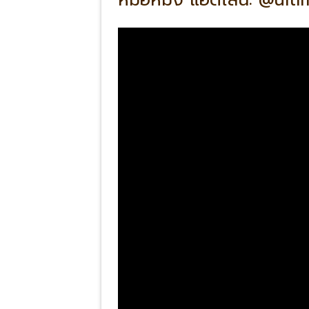
หมอหมิง แอดไลน์: @ulti