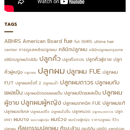
TAGS
fue
ABHRS
American Board
fut
ISHRS
ultima hair
คลินิกปลูกผม
การดูแลหลังปลูกผม
center
คลินิกปลูกผมกรุงเทพ
ปลูกคิ้ว
ปลูกคิ้วผู้ชาย
ปลูก
ปลูกคิ้วถาวร
คลินิกปลูกผมไกล้ฉัน
ปลูกผม
ปลูกผม FUE
ปลูกผม
คิ้วผู้หญิง
ปลูกจอน
ปลูกผมถาวร
ปลูกผมทับ
FUT
ปลูกผมครั้งที่ 2
ปลูกผมซ้ำ
ปลูกผม
แผลเป็น
ปลูกผมปิดแผลเป็น
ปลูกผมปิดรอยแผลเป็น
ปลูกผมผู้หญิง
ผู้ชาย
ปลูกผมแก้
ปลูกผมเทคนิค FUE
ปลูกหนวด
ปลูกผมแก้เคส
ปลูก
ปลูกผมแก้ไข
ปลูกผมไม่ขึ้น
ปลูกหนวดถาวร
ผมร่วง
ผมบาง
เครา
รีวิว
ผมร่วงผู้หญิง
ราคาปลูกผม
ผมบางผู้หญิง
ศัลยกรรมปลูกผม
ศีรษะล้าน
อเมริกัน บอร์ด
ปลูกผม
แพทย์ปลูก