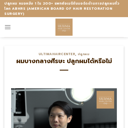
Skip
ปลูกผม หมอหมิง 1 ใน 200+ แพทย์อเมริกันบอร์ดด้านการปลูกผมทั่ว
โลก ABHRS (AMERICAN BOARD OF HAIR RESTORATION
to
SURGERY)
content
ULTIMAHAIRCENTER
,
ปลูกผม
ผมบางกลางศีรษะ ปลูกผมได้หรือไม่