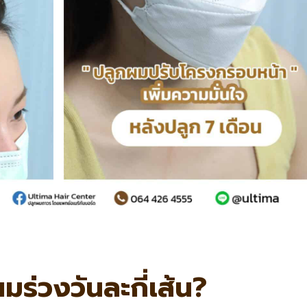
ร่วงวันละกี่เส้น?