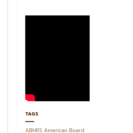
TAGS
ABHRS
American Board