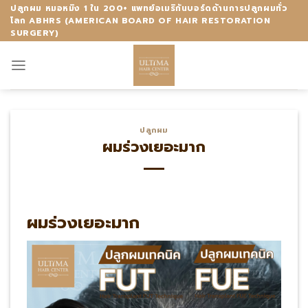
Skip
ปลูกผม หมอหมิง 1 ใน 200+ แพทย์อเมริกันบอร์ดด้านการปลูกผมทั่ว
โลก ABHRS (AMERICAN BOARD OF HAIR RESTORATION
to
SURGERY)
content
ปลูกผม
ผมร่วงเยอะมาก
ผมร่วงเยอะมาก