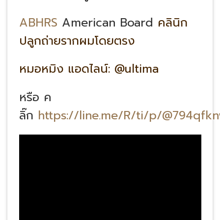
ABHRS
American Board
คลินิก
ปลูกถ่ายรากผมโดยตรง
หมอหมิง แอดไลน์: @ultima
หรือ ค
ลิ๊ก
https://line.me/R/ti/p/@794qfk