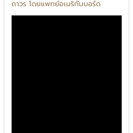
ถาวร โดยแพทย์อเมริกันบอร์ด