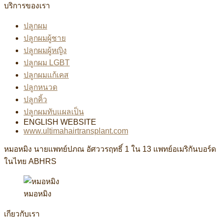
บริการของเรา
ปลูกผม
ปลูกผมผู้ชาย
ปลูกผมผู้หญิง
ปลูกผม LGBT
ปลูกผมแก้เคส
ปลูกหนวด
ปลูกคิ้ว
ปลูกผมทับแผลเป็น
ENGLISH WEBSITE
www.ultimahairtransplant.com
หมอหมิง นายแพทย์ปภณ อัศววรฤทธิ์ 1 ใน 13 แพทย์อเมริกันบอร์ด
ในไทย ABHRS
หมอหมิง
เกียวกับเรา