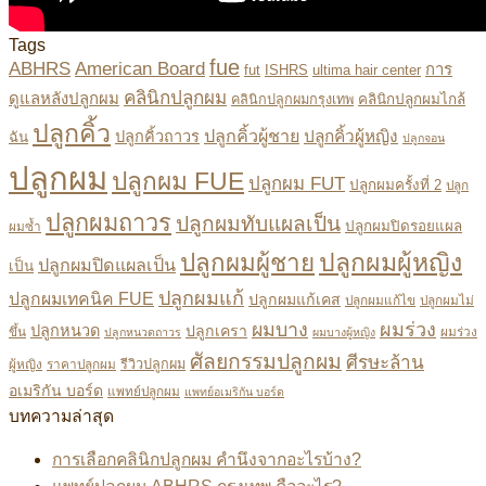
Tags
fue
ABHRS
American Board
การ
fut
ISHRS
ultima hair center
คลินิกปลูกผม
ดูแลหลังปลูกผม
คลินิกปลูกผมไกล้
คลินิกปลูกผมกรุงเทพ
ปลูกคิ้ว
ปลูกคิ้วผู้ชาย
ปลูกคิ้วผู้หญิง
ปลูกคิ้วถาวร
ฉัน
ปลูกจอน
ปลูกผม
ปลูกผม FUE
ปลูกผม FUT
ปลูกผมครั้งที่ 2
ปลูก
ปลูกผมถาวร
ปลูกผมทับแผลเป็น
ปลูกผมปิดรอยแผล
ผมซ้ำ
ปลูกผมผู้หญิง
ปลูกผมผู้ชาย
ปลูกผมปิดแผลเป็น
เป็น
ปลูกผมแก้
ปลูกผมเทคนิค FUE
ปลูกผมแก้เคส
ปลูกผมแก้ไข
ปลูกผมไม่
ผมบาง
ผมร่วง
ปลูกหนวด
ปลูกเครา
ขึ้น
ผมร่วง
ปลูกหนวดถาวร
ผมบางผู้หญิง
ศัลยกรรมปลูกผม
ศีรษะล้าน
ผู้หญิง
ราคาปลูกผม
รีวิวปลูกผม
อเมริกัน บอร์ด
แพทย์ปลูกผม
แพทย์อเมริกัน บอร์ด
บทความล่าสุด
การเลือกคลินิกปลูกผม คำนึงจากอะไรบ้าง?