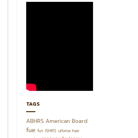
TAGS
ABHRS
American Board
fue
fut
ISHRS
ultima hair