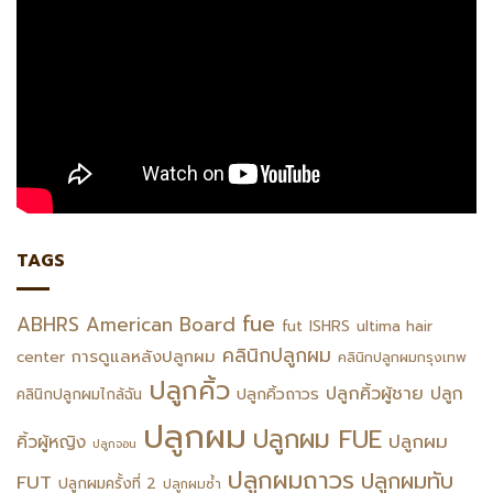
TAGS
fue
ABHRS
American Board
fut
ISHRS
ultima hair
คลินิกปลูกผม
การดูแลหลังปลูกผม
center
คลินิกปลูกผมกรุงเทพ
ปลูกคิ้ว
ปลูกคิ้วผู้ชาย
ปลูก
ปลูกคิ้วถาวร
คลินิกปลูกผมไกล้ฉัน
ปลูกผม
ปลูกผม FUE
ปลูกผม
คิ้วผู้หญิง
ปลูกจอน
ปลูกผมถาวร
ปลูกผมทับ
FUT
ปลูกผมครั้งที่ 2
ปลูกผมซ้ำ