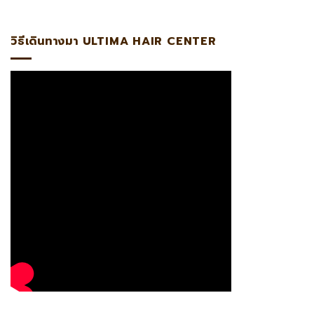
พทย์ผู้เชี่ยวชาญด้านการปลูกถ่ายรากผมโดยตรงรับรองโดย #ABH
วิธีเดินทางมา ULTIMA HAIR CENTER