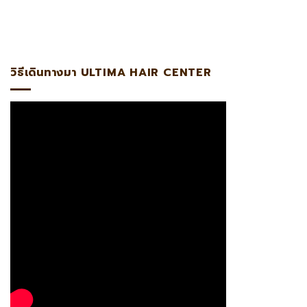
 แอดไลน์:@ultima แพทย์ผู้เชี่ยวชาญด้านการปลูกถ่ายรากผมโด
วิธีเดินทางมา ULTIMA HAIR CENTER