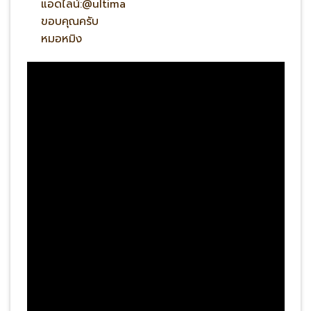
แอดไลน์:@ultima
ขอบคุณครับ
หมอหมิง