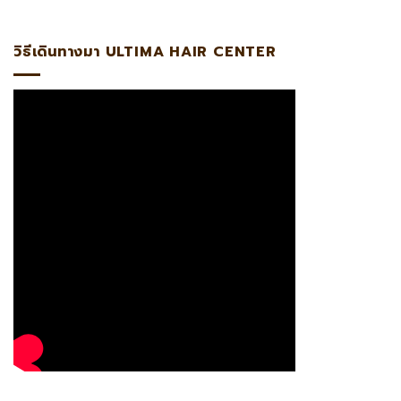
ง แอดไลน์:@ultima แพทย์ผู้เชี่ยวชาญด้านการปลูกถ่ายรากผมโด
วิธีเดินทางมา ULTIMA HAIR CENTER