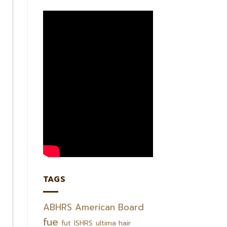
TAGS
ABHRS
American Board
fue
fut
ISHRS
ultima hair