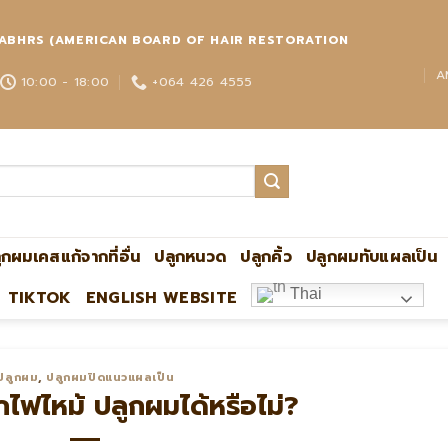
่วโลก ABHRS (AMERICAN BOARD OF HAIR RESTORATION
A
10:00 - 18:00
+064 426 4555
ูกผมเคสแก้จากที่อื่น
ปลูกหนวด
ปลูกคิ้ว
ปลูกผมทับแผลเป็น
Thai
TIKTOK
ENGLISH WEBSITE
ปลูกผมกับหมอหมิง แอดไลน์:@ultima แพทย์ผู้เชี่ยวชาญด้
ปลูกผม
,
ปลูกผมปิดแนวแผลเป็น
ไฟไหม้ ปลูกผมได้หรือไม่?