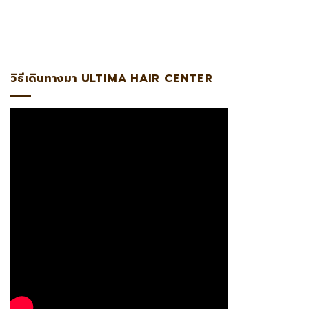
ผมกับหมอหมิง แอดไลน์:@ultima แพทย์ผู้เชี่ยวชาญด้านการปลู
วิธีเดินทางมา ULTIMA HAIR CENTER