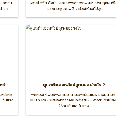
เกิดขึ้น
หลายปัจจัย ดังนี้:- คุณภาพของกราฟผม: การปลูกผมที่ไ
ต่างๆ
กราฟผมคุณภาพดี จะช่วยให้ผมที่ปลูก
้าง?
ดูแลตัวเองหลังปลูกผมอย่างไร ?
วณหน้าผาก
พักผ่อนให้เพียงพอทานยาตามแพทย์แนะนำสระผมตามค
3 วันแรก
แนะนำ โดยใช้แชมพูที่ทางคลินิกเตรียมให้ หากใช้ไดร์เป่า
ใช้ลมเย็นและไม่แรง