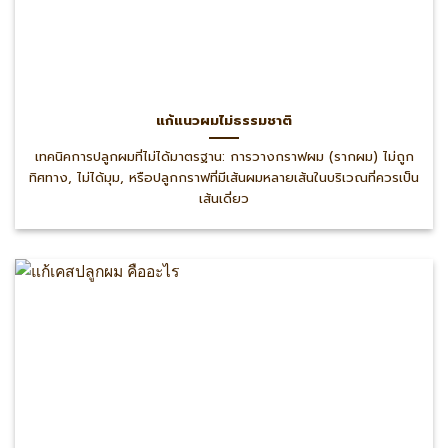
แก้แนวผมไม่ธรรมชาติ
เทคนิคการปลูกผมที่ไม่ได้มาตรฐาน: การวางกราฟผม (รากผม) ไม่ถูก
ทิศทาง, ไม่ได้มุม, หรือปลูกกราฟที่มีเส้นผมหลายเส้นในบริเวณที่ควรเป็น
เส้นเดี่ยว