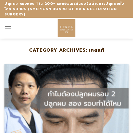
Skip
ปลูกผม หมอหมิง 1 ใน 200+ แพทย์อเมริกันบอร์ดด้านการปลูกผมทั่ว
โลก ABHRS (AMERICAN BOARD OF HAIR RESTORATION
to
SURGERY)
content
CATEGORY ARCHIVES:
เคสแก้