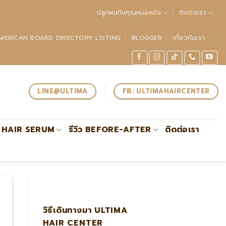
ปลูกผมกับคุณหมอหมิง
ติดต่อเรา
MERICAN BOARD DIRECTORY LISTING
BLOGGER
เกี่ยวกับเรา
LINE@ULTIMA
FB: ULTIMAHAIRCENTER
HAIR SERUM
รีวิว BEFORE-AFTER
ติดต่อเรา
าญด้านการปลูกถ่ายรากผมโดยตรงรับรองโดย #ABHRS
วิธีเดินทางมา ULTIMA
HAIR CENTER