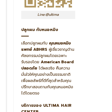
Line:@ultima
ปลูกผม กับหมอหมิง
เลือกปลูกผมกับ
คุณหมอหมิง
แพทย์ ABHRS
ผู้เชี่ยวชาญด้าน
ศัลยกรรมปลูกผมโดยเฉพาะ
รับรองโดย
American Board
ปลอดภัย
ได้ผลจริง คืนความ
มั่นใจให้คุณอย่างเป็นธรรมชาติ
เพื่อผลลัพธ์ที่ดีที่สุดสำหรับคุณ
ปรึกษาสอบถามกับคุณหมอหมิง
ได้โดยตรง
บริการของ ULTIMA HAIR
CENTER