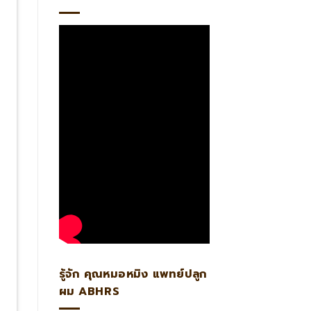
รู้จัก คุณหมอหมิง แพทย์ปลูก
ผม ABHRS