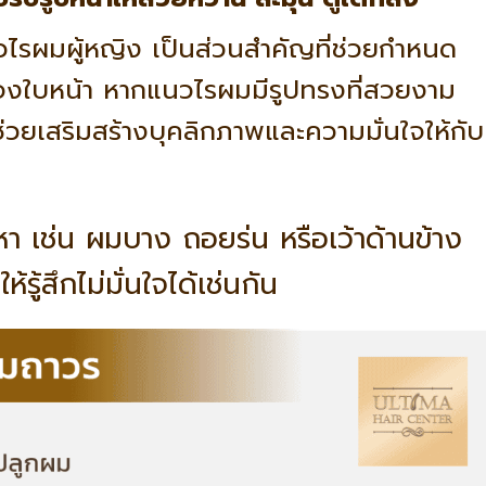
วไรผมผู้หญิง เป็นส่วนสำคัญที่ช่วยกำหนด
งใบหน้า หากแนวไรผมมีรูปทรงที่สวยงาม
่วยเสริมสร้างบุคลิกภาพและความมั่นใจให้กับ
า เช่น ผมบาง ถอยร่น หรือเว้าด้านข้าง
รู้สึกไม่มั่นใจได้เช่นกัน