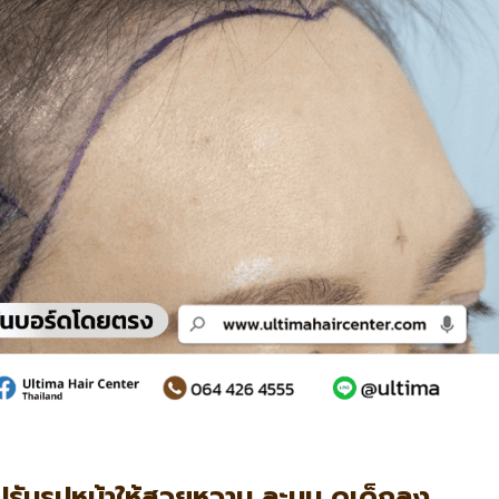
บปรับรูปหน้าให้สวยหวาน ละมุน ดูเด็กลง