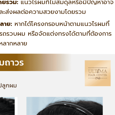
ดยรวม:
แนวไรผมที่ไม่สมดุลหรือมีปัญหาอาจ
น และส่งผลต่อความสวยงามโดยรวม
ลาย:
หากได้โครงกรอบหน้าตามแนวไรผมที่
ารถรวบผม หรือจัดแต่งทรงได้ตามที่ต้องการ
ด้หลากหลาย