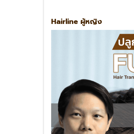
Hairline ผู้หญิง