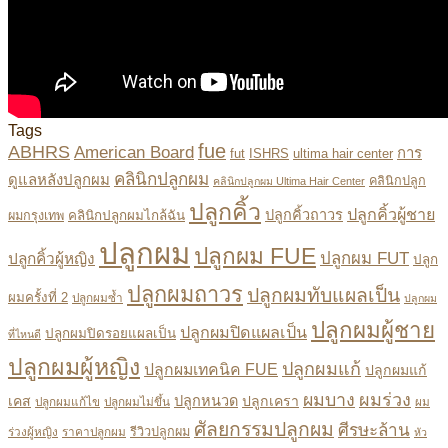
Tags
fue
ABHRS
American Board
การ
fut
ISHRS
ultima hair center
คลินิกปลูกผม
ดูแลหลังปลูกผม
คลินิกปลูก
คลินิกปลูกผม Ultima Hair Center
ปลูกคิ้ว
ปลูกคิ้วผู้ชาย
ปลูกคิ้วถาวร
คลินิกปลูกผมไกล้ฉัน
ผมกรุงเทพ
ปลูกผม
ปลูกผม FUE
ปลูกผม FUT
ปลูกคิ้วผู้หญิง
ปลูก
ปลูกผมถาวร
ปลูกผมทับแผลเป็น
ผมครั้งที่ 2
ปลูกผมซ้ำ
ปลูกผม
ปลูกผมผู้ชาย
ปลูกผมปิดแผลเป็น
ปลูกผมปิดรอยแผลเป็น
ที่ไหนดี
ปลูกผมผู้หญิง
ปลูกผมแก้
ปลูกผมเทคนิค FUE
ปลูกผมแก้
ผมบาง
ผมร่วง
เคส
ปลูกหนวด
ปลูกเครา
ปลูกผมแก้ไข
ปลูกผมไม่ขึ้น
ผม
ศัลยกรรมปลูกผม
ศีรษะล้าน
ร่วงผู้หญิง
ราคาปลูกผม
รีวิวปลูกผม
หัว