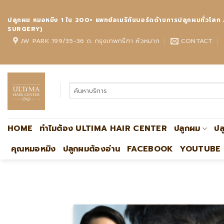
Skip
to
ปลูกผม หมอหมิง 1 ใน 200+ แพทย์อเมริกันบอร์ดด้านการปลูกผมทั
content
SURGERY)
JW PARK 199/35-36 ถ. กรุงเทพกรีฑา หัวหมาก
CONTACT
HOME
ทำไมต้อง ULTIMA HAIR CENTER
ปลูกผม
ปล
คุณหมอหมิง
ปลูกผมต้องอ่าน
FACEBOOK
YOUTUBE