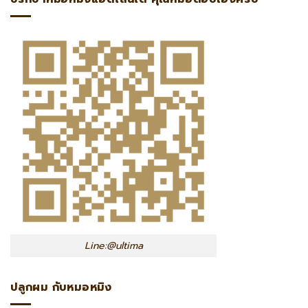
Line:@ultima
ปลูกผม กับหมอหมิง