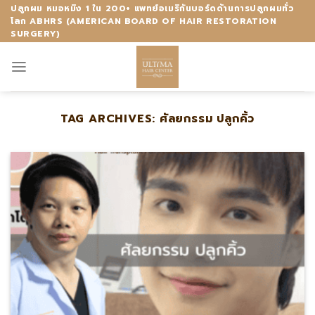
Skip
ปลูกผม หมอหมิง 1 ใน 200+ แพทย์อเมริกันบอร์ดด้านการปลูกผมทั่ว
โลก ABHRS (AMERICAN BOARD OF HAIR RESTORATION
to
SURGERY)
content
TAG ARCHIVES:
ศัลยกรรม ปลูกคิ้ว