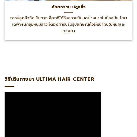
ศัลยกรรม ปลูกคิ้ว
การปลูกคิ้วจึงเป็นทางเลือกที่ได้รับความนิยมอย่างมากในปัจจุบัน โดย
เฉพาะในกลุ่มหนุ่มสาวที่ต้องการปรับรูปลักษณ์คิ้วให้เข้ากับใบหน้าและ
ดวงตา
กผมกับหมอหมิง แอดไลน์:@ultima แพทย์ผู้เชี่ยวชาญด้านการปลู
วิธีเดินทางมา ULTIMA HAIR CENTER