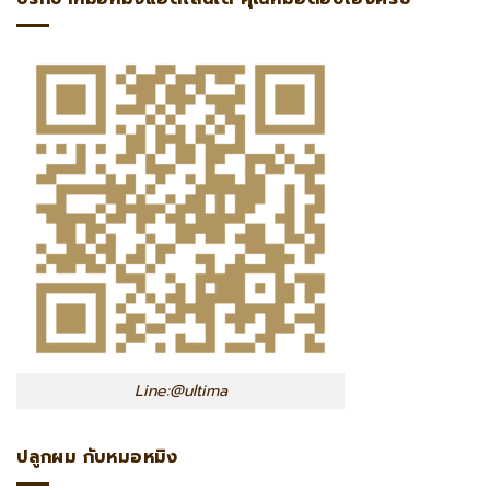
Line:@ultima
ปลูกผม กับหมอหมิง