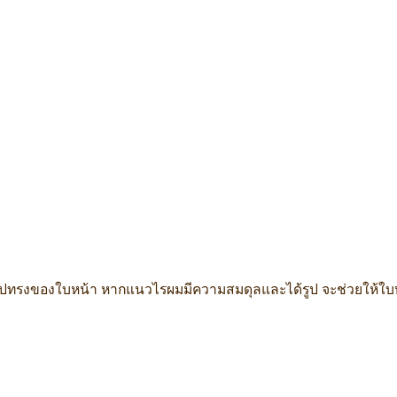
รูปทรงของใบหน้า หากแนวไรผมมีความสมดุลและได้รูป จะช่วยให้ใบ
ปลูกผมกับห