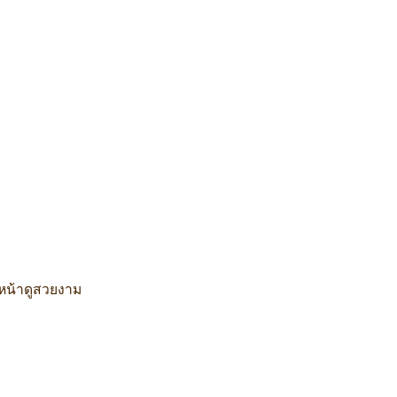
หน้าดูสวยงาม
มอหมิง แอดไลน์:@ultima แพทย์ผู้เชี่ยวชาญด้านการปลูกถ่ายราก